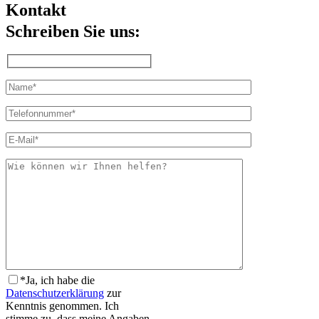
Kontakt
Schreiben Sie uns:
Bitte lasse dieses Feld leer.
Bitte lasse dieses Feld leer.
*Ja,
ich habe die
Datenschutzerklärung
zur
Kenntnis genommen. Ich
stimme zu, dass meine Angaben