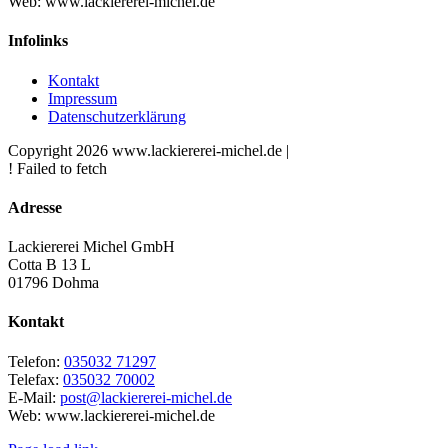
Web: www.lackiererei-michel.de
Infolinks
Kontakt
Impressum
Datenschutzerklärung
Copyright
2026 www.lackiererei-michel.de |
! Failed to fetch
Facebook
Instagram
Toggle
Adresse
Sliding
Bar
Lackiererei Michel GmbH
Area
Cotta B 13 L
01796 Dohma
Kontakt
Telefon:
035032 71297
Telefax:
035032 70002
E-Mail:
post@lackiererei-michel.de
Web: www.lackiererei-michel.de