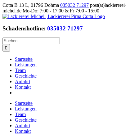
Zum
Cotta B 13 L, 01796 Dohma
035032 71297
post(at)lackiererei-
Inhalt
michel.de
Mo-Do: 7:00 - 17:00 & Fr 7:00 - 15:00
springen
Facebook
Instagram
Schadenshotline:
035032 71297
Suche
nach:
Startseite
Leistungen
Team
Geschichte
Anfahrt
Kontakt
Startseite
Leistungen
Team
Geschichte
Anfahrt
Kontakt